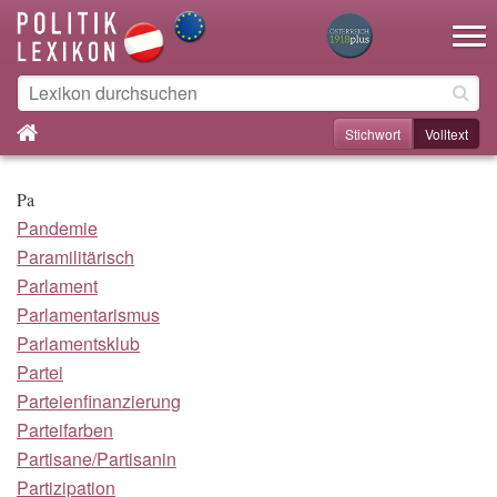
Toggle na
Stichwort
Volltext
Pa
Pandemie
Paramilitärisch
Parlament
Parlamentarismus
Parlamentsklub
Partei
Parteienfinanzierung
Parteifarben
Partisane/Partisanin
Partizipation