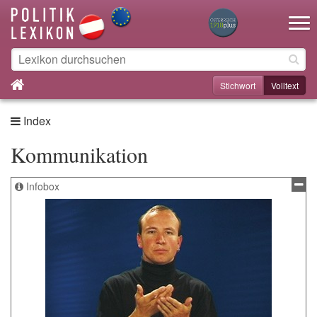
Toggle na
Stichwort
Volltext
Index
Kommunikation
Infobox