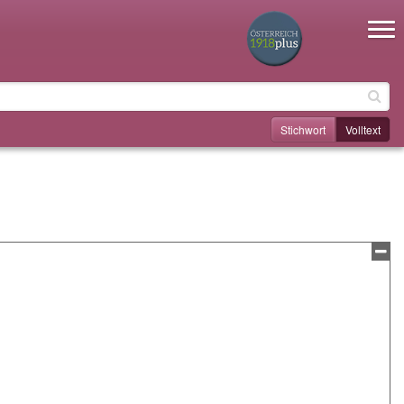
Toggle na
Stichwort
Volltext