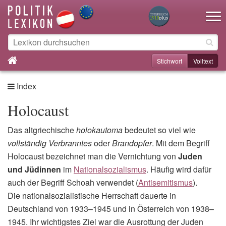
Toggle na
Stichwort
Volltext
Index
Holocaust
Das altgriechische
holokautoma
bedeutet so viel wie
vollständig Verbranntes
oder
Brandopfer
. Mit dem Begriff
Holocaust bezeichnet man die Vernichtung von
Juden
und Jüdinnen
im
Nationalsozialismus
. Häufig wird dafür
auch der Begriff Schoah verwendet (
Antisemitismus
).
Die nationalsozialistische Herrschaft dauerte in
Deutschland von 1933–1945 und in Österreich von 1938–
1945. Ihr wichtigstes Ziel war die Ausrottung der Juden